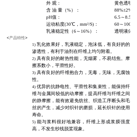
外
观：
黄色透明
含 油 量（
%
）：
88%±2%
pH
值：
6.5
～
8.5
运动粘度
(30℃
，
mm²/S)
：
60
～
100
乳液稳定性（
6
～
16%
）：
透明液体
<
产品特性
>
乳化效果好，乳液稳定，泡沫低，有良好的的
1)
渗透性，有利于油剂在纤维上均匀附着。
具有良好的耐热性能，无烟雾，不易结焦。摩
2)
擦系数小，平滑性好。
具有良好的纤维抱合力，无毒，无味，无腐蚀
3)
性。
优异的抗静电性、平滑性和集束性，能保持纤
4)
维与金属间较低的动摩擦，提高纤维与纤维之间
的静摩擦，能有效避免纺丝、织造工序断头和毛
丝的产生，减少对织针的磨损，延长织针的使用
寿命。
能与浆料很好地兼容，纤维上形成浆膜强度
5)
高，不发生纱线脱桨现象。